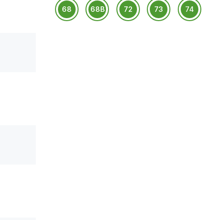
68
68B
72
73
74