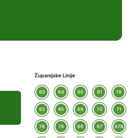
Županijske Linije
63
64
60
61
79
62
65
69
70
71
76
78
66
67
67B