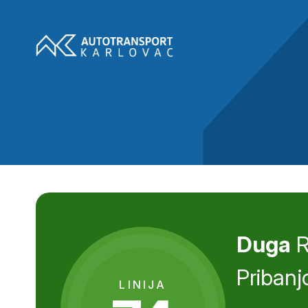
Duga
R
Pribanj
LINIJA