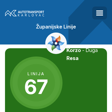
Županijske Linije
Korzo
- Duga
Resa
LINIJA
67