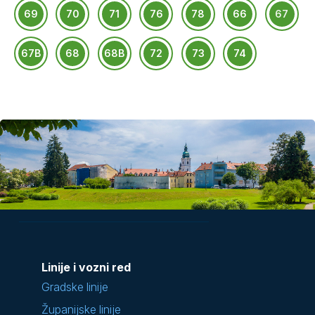
69
70
71
76
78
66
67
67B
68
68B
72
73
74
Linije i vozni red
Gradske linije
Županijske linije