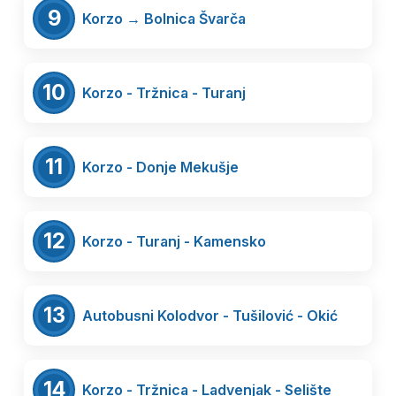
9
Korzo → Bolnica Švarča
10
Korzo - Tržnica - Turanj
11
Korzo - Donje Mekušje
12
Korzo - Turanj - Kamensko
13
Autobusni Kolodvor - Tušilović - Okić
14
Korzo - Tržnica - Ladvenjak - Selište