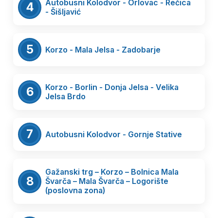
Autobusni Kolodvor - Orlovac - Rečica
4
- Šišljavić
5
Korzo - Mala Jelsa - Zadobarje
Korzo - Borlin - Donja Jelsa - Velika
6
Jelsa Brdo
7
Autobusni Kolodvor - Gornje Stative
Gažanski trg – Korzo – Bolnica Mala
8
Švarča – Mala Švarča – Logorište
(poslovna zona)