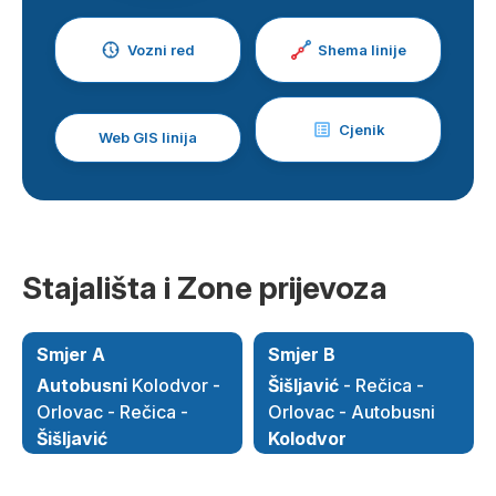
Vozni red
Shema linije
Cjenik
Web GIS linija
Stajališta i Zone prijevoza
Smjer A
Smjer B
Autobusni
Kolodvor -
Šišljavić
- Rečica -
Orlovac - Rečica -
Orlovac - Autobusni
Šišljavić
Kolodvor