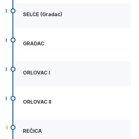
I
SELCE (Gradac)
I
GRADAC
I
ORLOVAC I
I
ORLOVAC II
II
REČICA