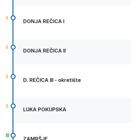
II
DONJA REČICA I
II
DONJA REČICA II
II
D. REČICA III - okretište
II
LUKA POKUPSKA
III
ZAMRŠJE