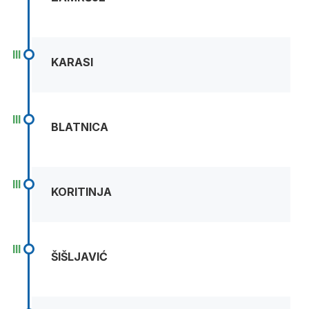
III
KARASI
III
BLATNICA
III
KORITINJA
III
ŠIŠLJAVIĆ