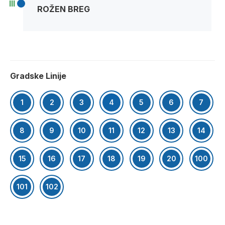
III
ROŽEN BREG
Gradske Linije
1
2
3
4
5
6
7
8
9
10
11
12
13
14
15
16
17
18
19
20
100
101
102