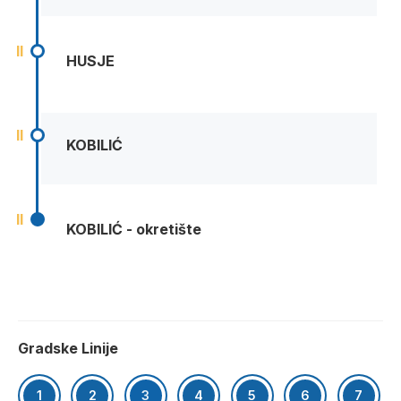
II
HUSJE
II
KOBILIĆ
II
KOBILIĆ - okretište
Gradske Linije
1
2
3
4
5
6
7