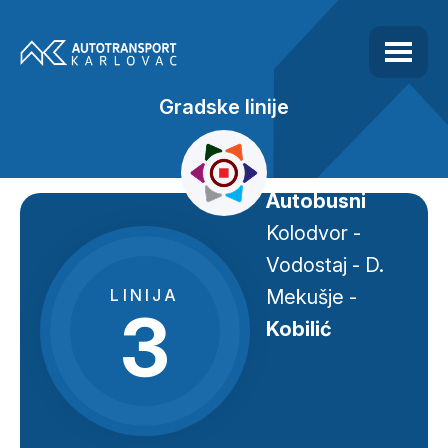
Gradske linije
Autobusni
Kolodvor -
Vodostaj - D.
LINIJA
Mekušje -
3
Kobilić