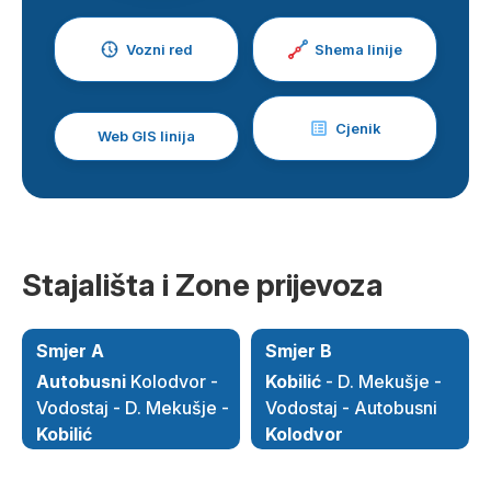
Vozni red
Shema linije
Cjenik
Web GIS linija
Stajališta i Zone prijevoza
Smjer A
Smjer B
Autobusni
Kolodvor -
Kobilić
- D. Mekušje -
Vodostaj - D. Mekušje -
Vodostaj - Autobusni
Kobilić
Kolodvor