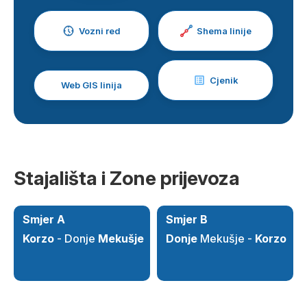
Vozni red
Shema linije
Cjenik
Web GIS linija
Stajališta i Zone prijevoza
Smjer A
Smjer B
Korzo
- Donje
Mekušje
Donje
Mekušje -
Korzo