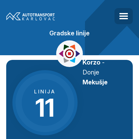
Gradske linije
Korzo
-
Donje
Mekušje
LINIJA
11