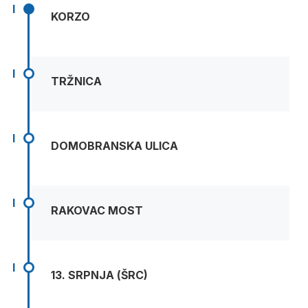
I
KORZO
I
TRŽNICA
I
DOMOBRANSKA ULICA
I
RAKOVAC MOST
I
13. SRPNJA (ŠRC)