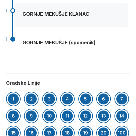
I
GORNJE MEKUŠJE KLANAC
I
GORNJE MEKUŠJE (spomenik)
Gradske Linije
1
2
3
4
5
6
7
8
9
10
11
12
13
14
15
16
17
18
19
20
100